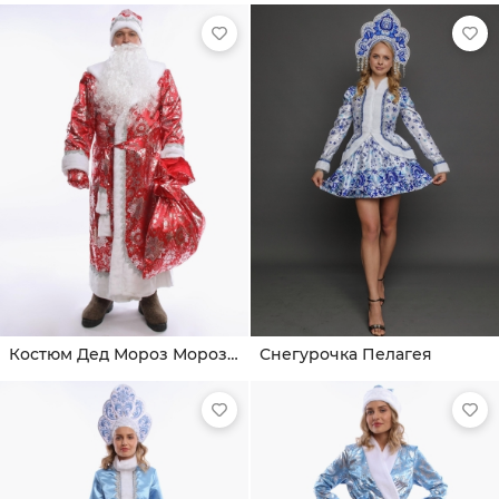
Костюм Дед Мороз Морозко
Снегурочка Пелагея