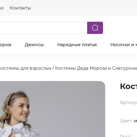
во
Контакты
форма
Джинсы
Нарядные платья
Носочки и 
костюмы для взрослых
/
Костюмы Деда Мороза и Снегурочк
Кос
Артику
Цвет:
м
Рост