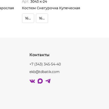
Арт.
3043 к-24
Арт.
30
зрослая
Костюм Снегурочка Купеческая
164-44
164-50
182
Контакты
+7 (343) 345-54-40
ekb@tdbatik.com