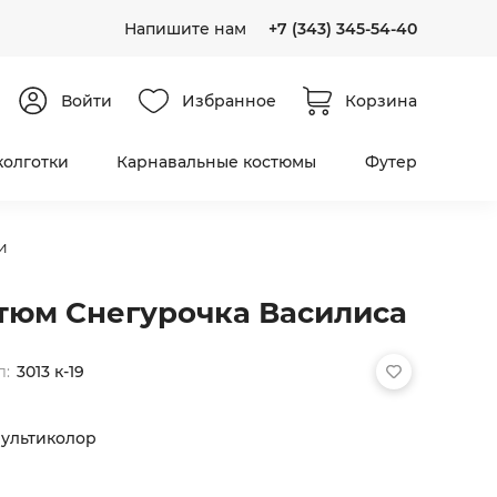
Напишите нам
+7 (343) 345-54-40
Войти
Избранное
Корзина
колготки
Карнавальные костюмы
Футер
и
тюм Снегурочка Василиса
л:
3013 к-19
ультиколор