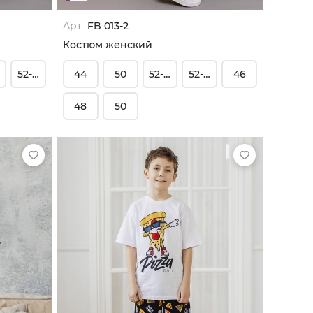
Арт.
FB 013-2
Костюм женский
52-54
44
50
52-54
52-54
46
48
50