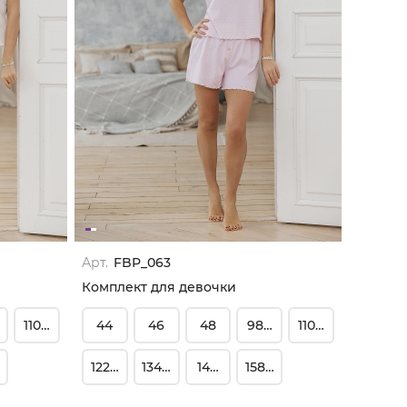
Арт.
FBP_063
Комплект для девочки
104
110-116
44
46
48
98-104
110-116
164
122-128
134-140
146-152
158-164