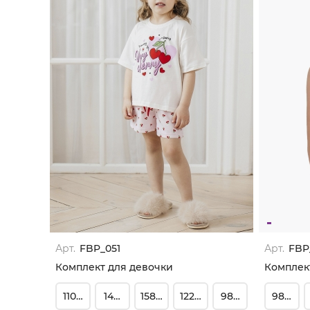
Арт.
FBP_051
Арт.
FBP
Комплект для девочки
110-116
146-152
158-164
122-128
98-104
98-104