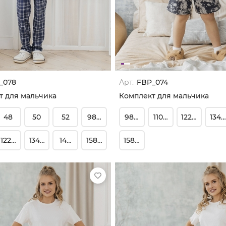
_078
Арт.
FBP_074
т для мальчика
Комплект для мальчика
48
50
52
98-104
98-104
110-116
122-128
134-
122-128
134-140
146-152
158-164
158-164