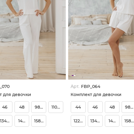
_070
Арт.
FBP_064
т для девочки
Комплект для девочки
46
48
98-104
110-116
44
46
48
98-
134-140
146-152
158-164
122-128
134-140
146-152
158-