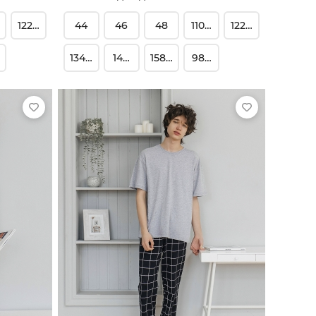
16
122-128
44
46
48
110-116
122-128
104
134-140
146-152
158-164
98-104