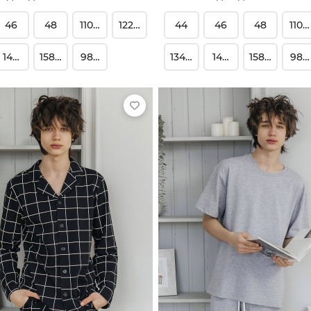
46
48
110-116
122-128
44
46
48
110-1
146-152
158-164
98-104
134-140
146-152
158-164
98-