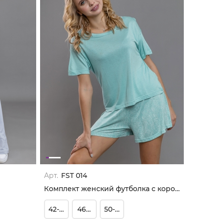
Арт.
FST 014
Комплект женский футболка с коротким рукавом и шорты
42-44
46-48
50-52/54