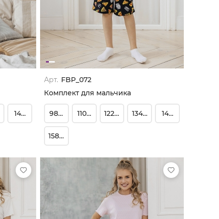
Арт.
FBP_072
Комплект для мальчика
140
146-152
98-104
110-116
122-128
134-140
146-152
158-164