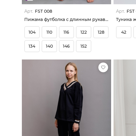
Арт.
FST 008
Арт.
FST
Пижама футболка с длинным рукавом и брюки
Туника 
104
110
116
122
128
42
134
140
146
152