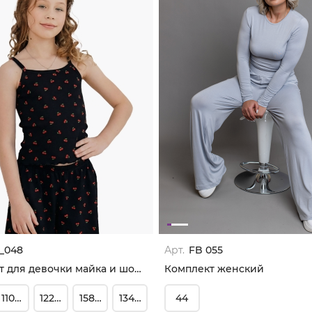
_048
Арт.
FB 055
Комплект для девочки майка и шорты
Комплект женский
110-116
122-128
158-164
134-140
44