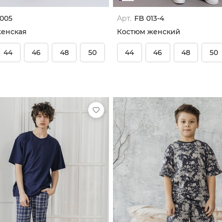
 005
Арт.
FB 013-4
женская
Костюм женский
44
46
48
50
44
46
48
50