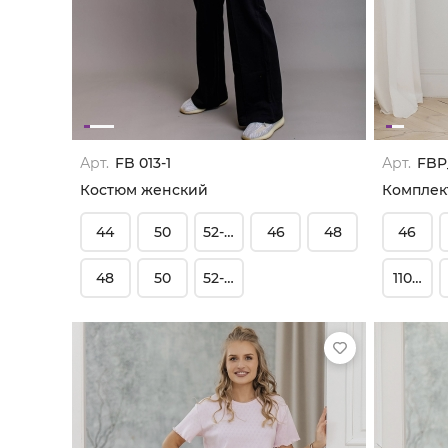
Арт.
FB 013-1
Арт.
FBP
Костюм женский
Комплек
44
50
52-54
46
48
46
48
50
52-54
110-116