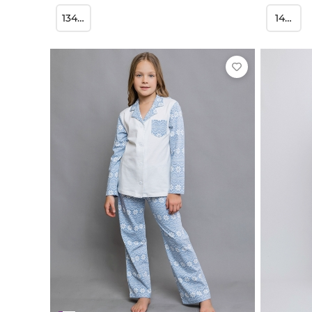
134-140
146-152