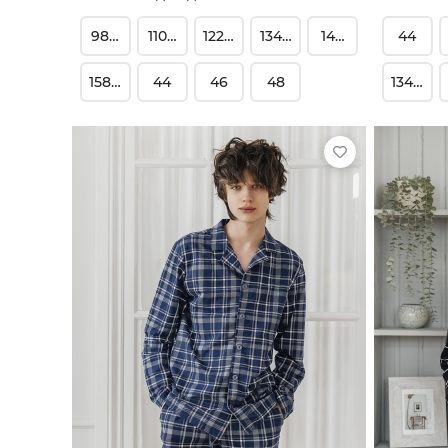
98-104
110-116
122-128
134-140
146-152
44
158-164
44
46
48
134-140