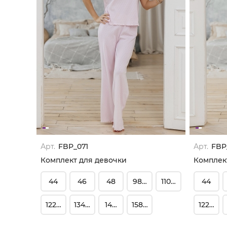
Арт.
FBP_071
Арт.
FBP
Комплект для девочки
Комплек
44
46
48
98-104
110-116
44
122-128
134-140
146-152
158-164
122-128