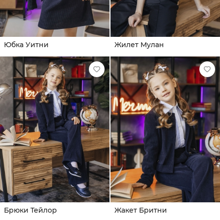
Юбка Уитни
Жилет Мулан
Брюки Тейлор
Жакет Бритни