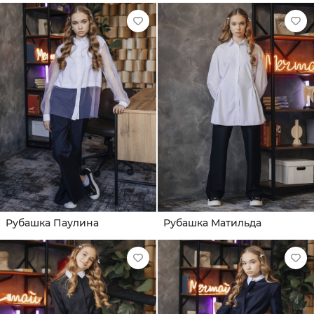
Рубашка Паулина
Рубашка Матильда