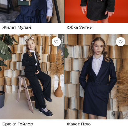
Жилет Мулан
Юбка Уитни
Брюки Тейлор
Жакет Прю