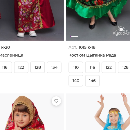
 к-20
Арт.
1015 к-18
Масленица
Костюм Цыганка Рада
116
122
128
134
110
116
122
128
140
146