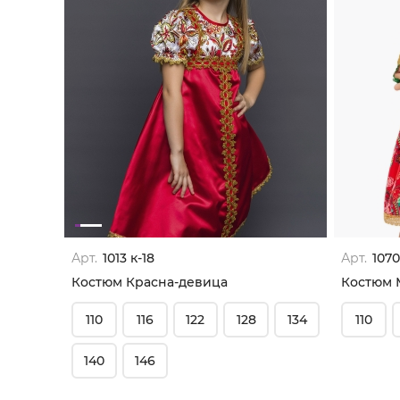
Арт.
1013 к-18
Арт.
1070
Костюм Красна-девица
Костюм 
110
116
122
128
134
110
140
146