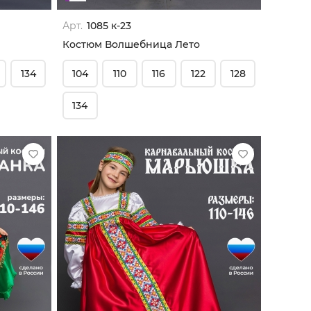
Арт.
1085 к-23
Костюм Волшебница Лето
134
104
110
116
122
128
134