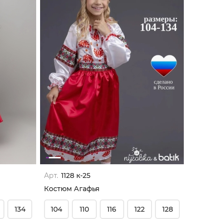
Арт.
1128 к-25
Костюм Агафья
134
104
110
116
122
128