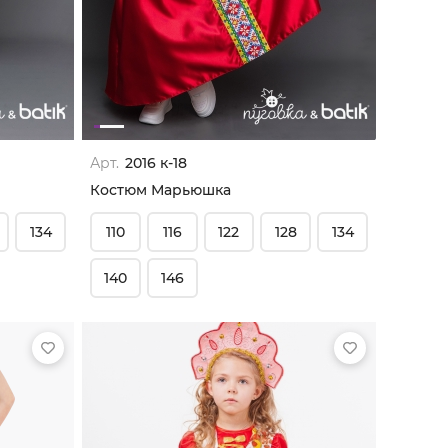
Арт.
2016 к-18
Костюм Марьюшка
134
110
116
122
128
134
140
146