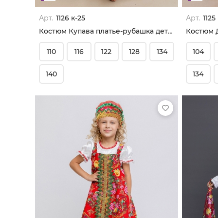
Арт.
1126 к-25
Арт.
1125
Костюм Купава платье-рубашка детская
Костюм 
110
116
122
128
134
104
140
134