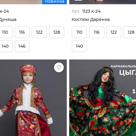
Новинка
 к-24
Арт.
1123 к-24
Дуняша
Костюм Дарёнка
110
116
122
128
110
116
122
128
140
146
140