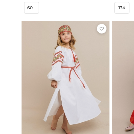
60-62
134