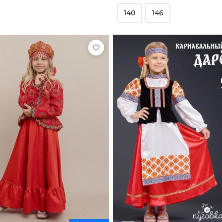
140
146