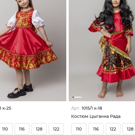
1 к-25
Арт.
1015/1 к-18
Костюм Цыганка Рада
110
116
128
122
110
116
122
128