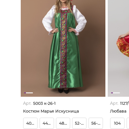
Арт.
5003 к-26-1
Арт.
1127/
Костюм Марья Искусница
Любава
40-42
44-46
48-50
52-54
56-58
104