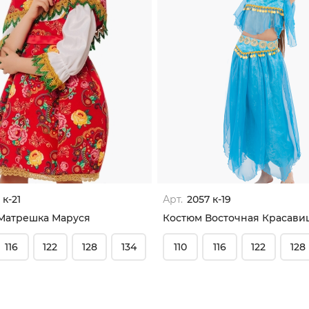
 к-21
Арт.
2057 к-19
Матрешка Маруся
Костюм Восточная Красави
116
122
128
134
110
116
122
128