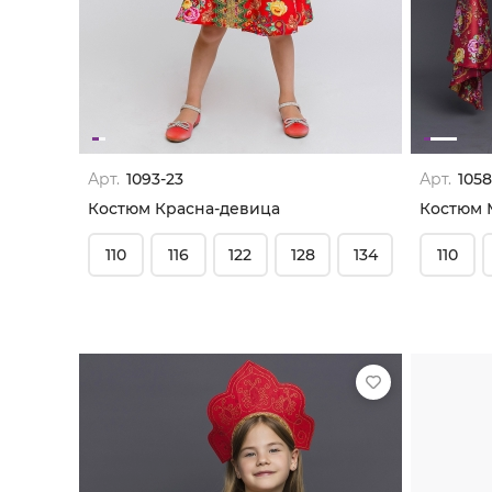
Арт.
1093-23
Арт.
1058
Костюм Красна-девица
Костюм 
110
116
122
128
134
110