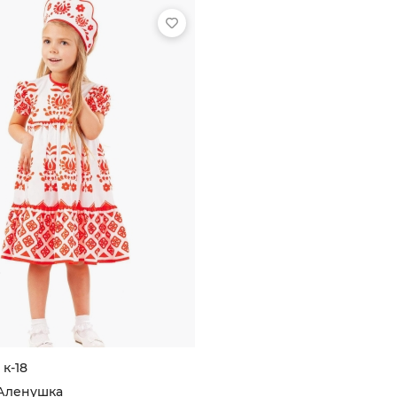
 к-18
Аленушка