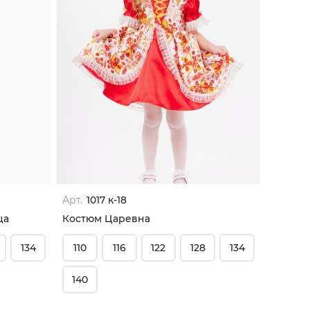
Арт.
1017 к-18
ца
Костюм Царевна
134
110
116
122
128
134
140