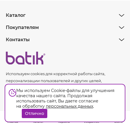
Каталог
Покупателям
Контакты
Используем cookies для корректной работы сайта,
персонализации пользователей и других целей,
предусмотренных
политикой обработки персональных
Мы используем Cookie-файлы для улучшения
данных.
качества нашего сайта. Продолжая
использовать сайт, Вы даете согласие
на обработку
персональных данных
.
Оферта
Отлично
© Batik. 2026. Все права защищены.
Главная
Каталог
Корзина
Избранное
Войти