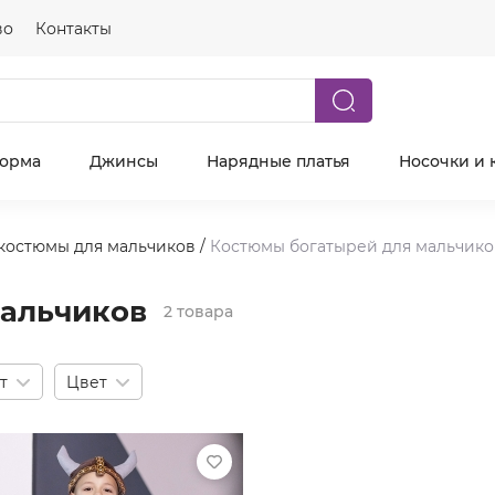
во
Контакты
форма
Джинсы
Нарядные платья
Носочки и 
костюмы для мальчиков
/
Костюмы богатырей для мальчико
мальчиков
2 товара
т
Цвет