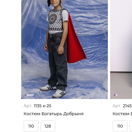
Арт.
1135 к-25
Арт.
2145
Костюм Богатырь Добрыня
Костюм 
110
128
110