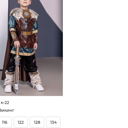
 к-22
Викинг
116
122
128
134