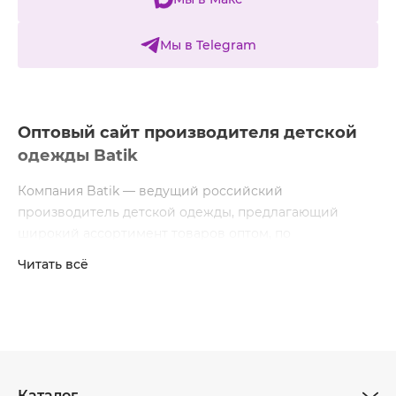
Мы в Telegram
Оптовый сайт производителя детской
одежды Batik
Компания Batik — ведущий российский
производитель детской одежды, предлагающий
широкий ассортимент товаров оптом, по
индивидуальным ценам и скидкам. Наши филиалы и
Читать всё
склады расположены в Екатеринбурге, Москве и
Новосибирске, что позволяет нам успешно работать
по всей России, обеспечивая стабильные и
оперативные поставки по всей России. Мы гордимся
тем, что создаем качественную одежду для детей,
учитывая последние модные тенденции и высокие
Каталог