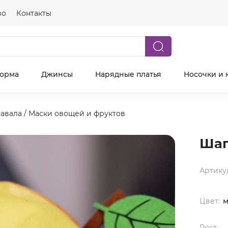
во
Контакты
форма
Джинсы
Нарядные платья
Носочки и 
навала
/
Маски овощей и фруктов
Шап
Артику
Цвет:
м
Рост