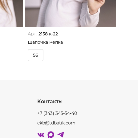
Арт.
2158 к-22
Арт.
215
Шапочка Репка
Шапочк
56
56
Контакты
+7 (343) 345-54-40
ekb@tdbatik.com