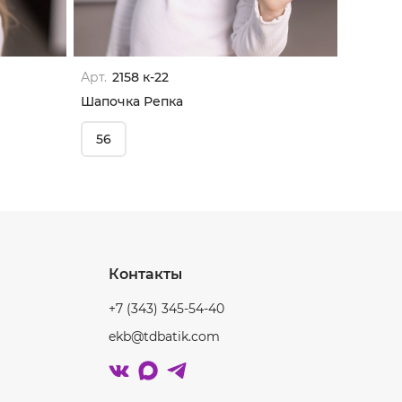
Арт.
2158 к-22
Арт.
215
Шапочка Репка
Шапочк
56
56
Контакты
+7 (343) 345-54-40
ekb@tdbatik.com