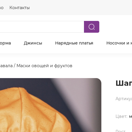
во
Контакты
форма
Джинсы
Нарядные платья
Носочки и 
навала
/
Маски овощей и фруктов
Шап
Артику
Цвет:
м
Рост