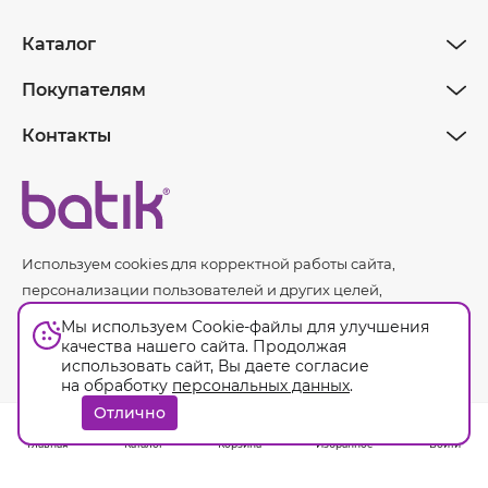
Каталог
Покупателям
Контакты
Используем cookies для корректной работы сайта,
персонализации пользователей и других целей,
предусмотренных
политикой обработки персональных
Мы используем Cookie-файлы для улучшения
данных.
качества нашего сайта. Продолжая
использовать сайт, Вы даете согласие
на обработку
персональных данных
.
Оферта
Отлично
© Batik. 2026. Все права защищены.
Главная
Каталог
Корзина
Избранное
Войти