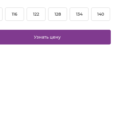
116
122
128
134
140
Узнать цену