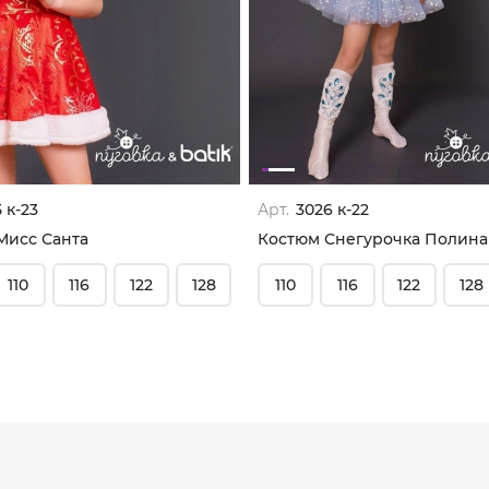
 к-23
Арт.
3026 к-22
Мисс Санта
Костюм Снегурочка Полина
110
116
122
128
110
116
122
128