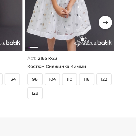
Арт.
2185 к-23
Арт.
925
Костюм Снежинка Кимми
Костюм
134
98
104
110
116
122
104
128