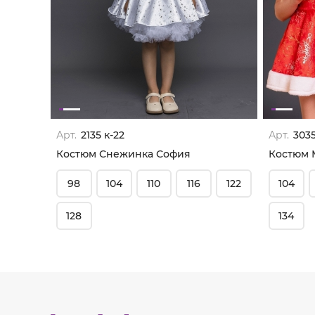
Арт.
2135 к-22
Арт.
3035
Костюм Снежинка София
Костюм 
98
104
110
116
122
104
128
134