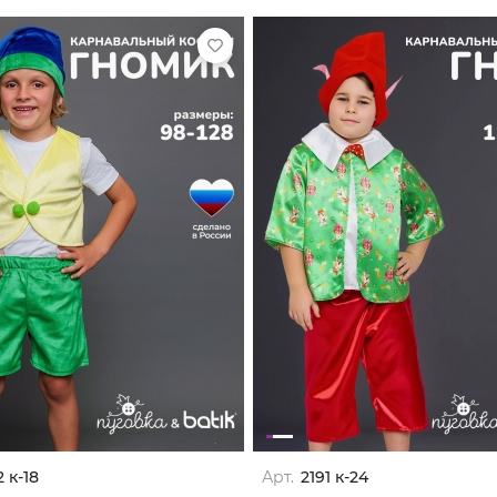
 к-18
Арт.
2191 к-24