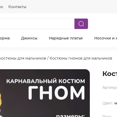
во
Контакты
форма
Джинсы
Нарядные платья
Носочки и 
костюмы для мальчиков
/
Костюмы гномов для мальчиков
Кос
Артику
Цвет:
м
Рост