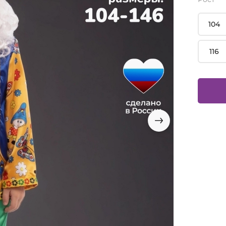
104
116