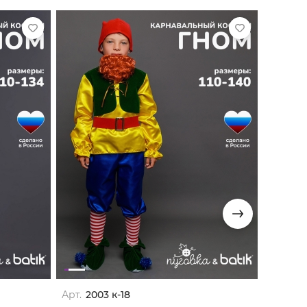
Арт.
2003 к-18
Арт.
97