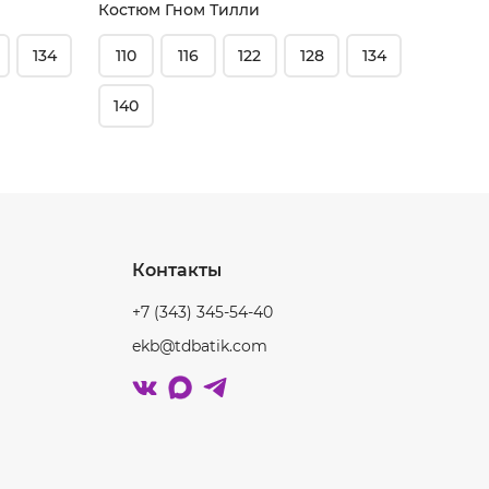
Костюм Гном Тилли
Костюм
134
110
116
122
128
134
98
140
Контакты
+7 (343) 345-54-40
ekb@tdbatik.com