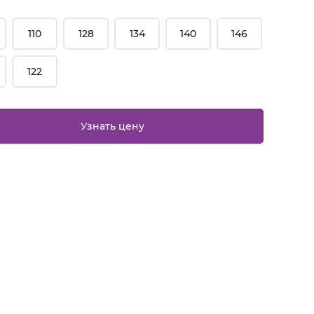
110
128
134
140
146
122
Узнать цену