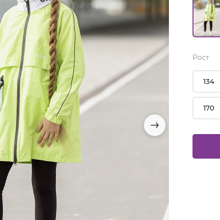
Рост
134
170