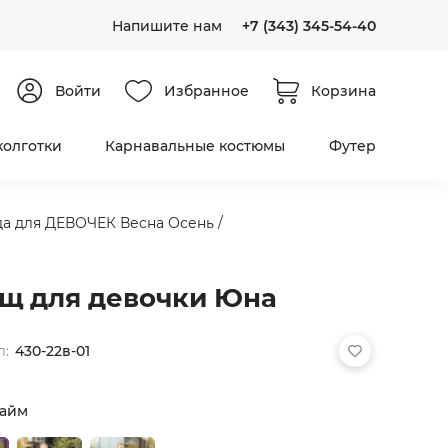
Напишите нам
+7 (343) 345-54-40
Войти
Избранное
Корзина
колготки
Карнавальные костюмы
Футер
да для ДЕВОЧЕК Весна Осень
/
щ для девочки Юна
л:
430-22в-01
айм