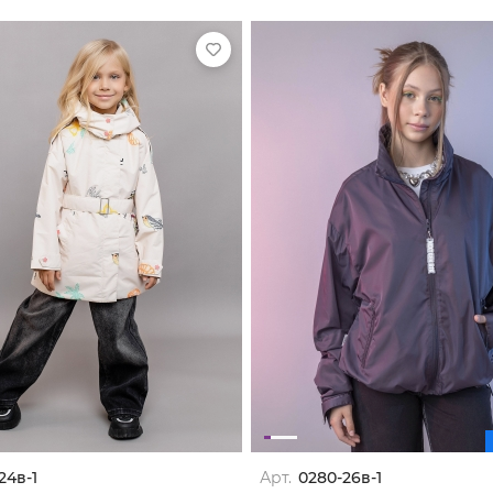
24в-1
Арт.
0280-26в-1