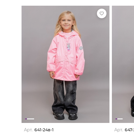
Арт.
641-24в-1
Арт.
647-