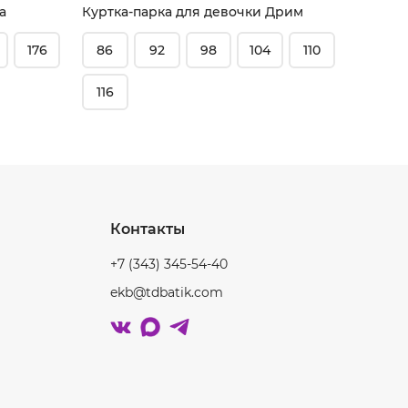
а
Куртка-парка для девочки Дрим
176
86
92
98
104
110
134
116
164
Контакты
+7 (343) 345-54-40
ekb@tdbatik.com