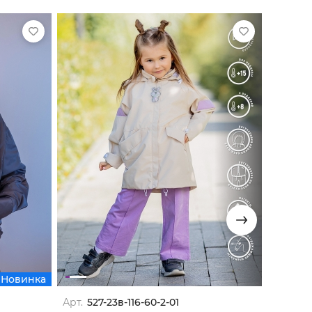
Новинка
Арт.
527-23в-116-60-2-01
Арт.
64