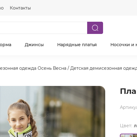
во
Контакты
форма
Джинсы
Нарядные платья
Носочки и 
езонная одежда Осень Весна
/
Детская демисезонная одеж
Пла
Артику
Цвет:
л