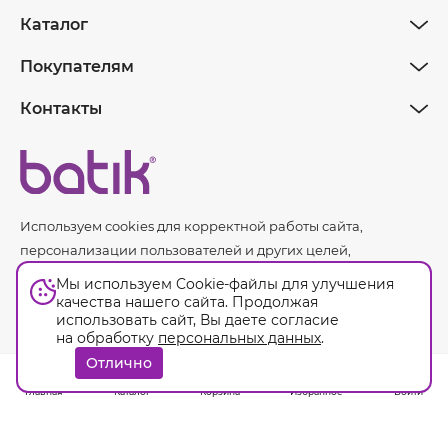
Каталог
Покупателям
Контакты
Используем cookies для корректной работы сайта,
персонализации пользователей и других целей,
предусмотренных
политикой обработки персональных
Мы используем Cookie-файлы для улучшения
данных.
качества нашего сайта. Продолжая
использовать сайт, Вы даете согласие
на обработку
персональных данных
.
Оферта
Отлично
© Batik. 2026. Все права защищены.
Главная
Каталог
Корзина
Избранное
Войти