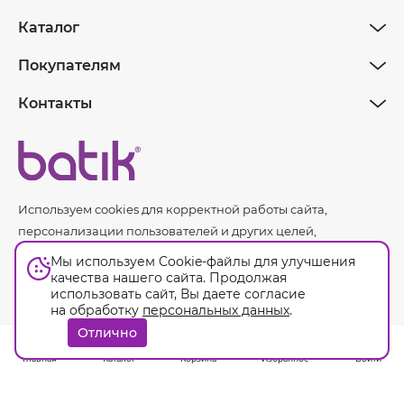
Каталог
Покупателям
Контакты
Используем cookies для корректной работы сайта,
персонализации пользователей и других целей,
предусмотренных
политикой обработки персональных
Мы используем Cookie-файлы для улучшения
данных.
качества нашего сайта. Продолжая
использовать сайт, Вы даете согласие
на обработку
персональных данных
.
Оферта
Отлично
© Batik. 2026. Все права защищены.
Главная
Каталог
Корзина
Избранное
Войти