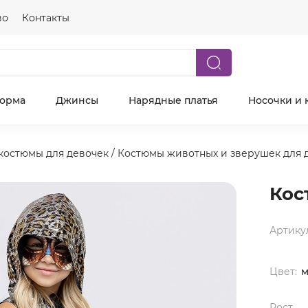
во
Контакты
форма
Джинсы
Нарядные платья
Носочки и 
костюмы для девочек
/
Костюмы животных и зверушек для 
Кос
Артику
Цвет:
м
Рост