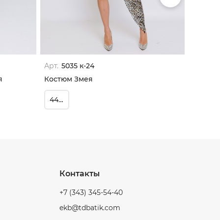
Арт.
5035 к-24
Арт.
40
я
Костюм Змея
Костюм
44/164
110
Контакты
+7 (343) 345-54-40
ekb@tdbatik.com