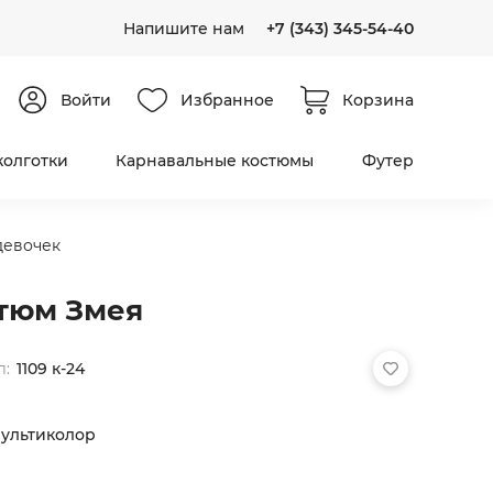
Напишите нам
+7 (343) 345-54-40
Войти
Избранное
Корзина
колготки
Карнавальные костюмы
Футер
девочек
тюм Змея
л:
1109 к-24
ультиколор