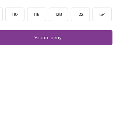
110
116
128
122
134
Узнать цену