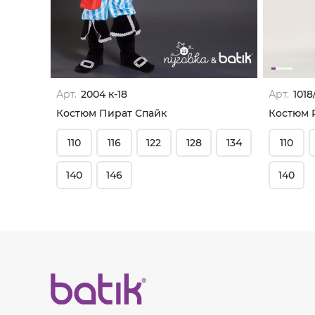
Арт.
2004 к-18
Арт.
1018
Костюм Пират Спайк
Костюм 
110
116
122
128
134
110
140
146
140