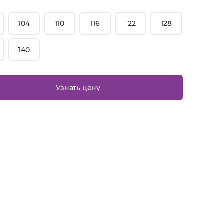
104
110
116
122
128
140
Узнать цену