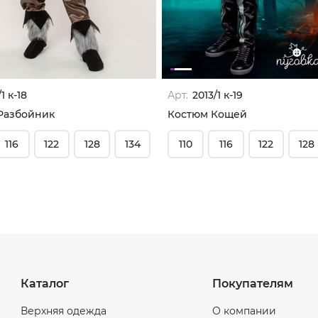
/1 к-18
Арт.
2013/1 к-19
Разбойник
Костюм Кощей
116
122
128
134
110
116
122
128
Каталог
Покупателям
Верхняя одежда
О компании