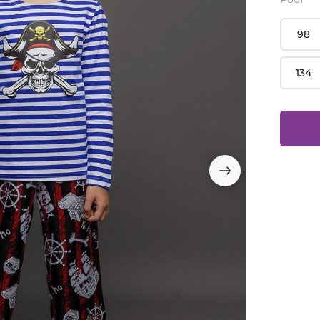
98
134