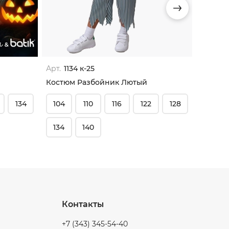
Арт.
1134 к-25
Арт.
50
Костюм Разбойник Лютый
Костюм
134
104
110
116
122
128
182-50
134
140
Контакты
+7 (343) 345-54-40