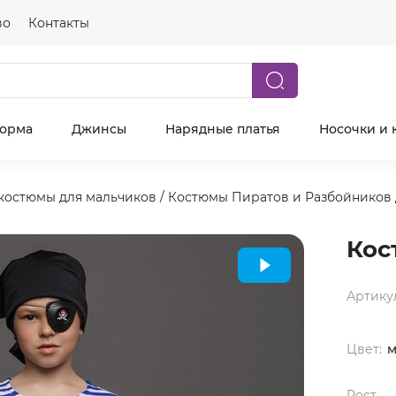
во
Контакты
форма
Джинсы
Нарядные платья
Носочки и 
костюмы для мальчиков
/
Костюмы Пиратов и Разбойников 
Кос
Артику
Цвет:
м
Рост