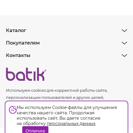
Каталог
Покупателям
Контакты
Используем cookies для корректной работы сайта,
персонализации пользователей и других целей,
предусмотренных
политикой обработки персональных
Мы используем Cookie-файлы для улучшения
данных.
качества нашего сайта. Продолжая
использовать сайт, Вы даете согласие
на обработку
персональных данных
.
Оферта
Отлично
© Batik. 2026. Все права защищены.