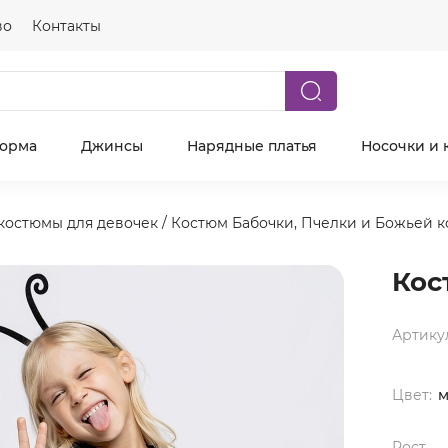
во
Контакты
форма
Джинсы
Нарядные платья
Носочки и 
костюмы для девочек
/
Костюм Бабочки, Пчелки и Божьей к
Кос
Артику
Цвет:
м
Рост