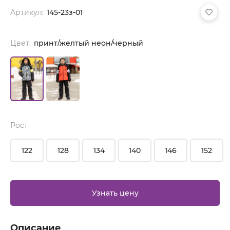
Артикул:
145-23з-01
Цвет:
принт/желтый неон/черный
Рост
122
128
134
140
146
152
Узнать цену
Описание