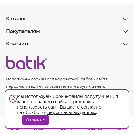
Каталог
Покупателям
Контакты
Используем cookies для корректной работы сайта,
персонализации пользователей и других целей,
предусмотренных
политикой обработки персональных
Мы используем Cookie-файлы для улучшения
данных.
качества нашего сайта. Продолжая
использовать сайт, Вы даете согласие
на обработку
персональных данных
.
Оферта
Отлично
© Batik. 2026. Все права защищены.
Главная
Каталог
Корзина
Избранное
Войти