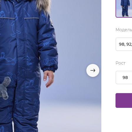
Модель
98, 92
Рост
98