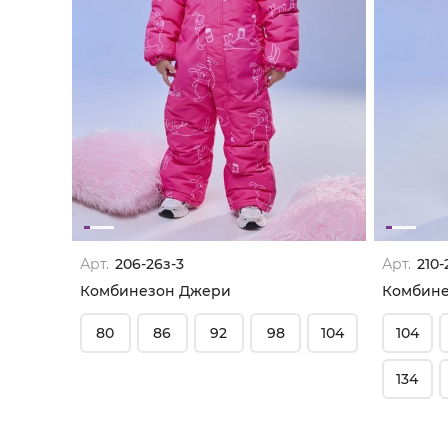
Арт.
206-26з-3
Арт.
210-
Комбинезон Джери
Комбине
80
86
92
98
104
104
134