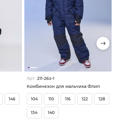
Арт.
211-26з-1
Арт.
20
Комбинезон для мальчика Флип
Комби
146
104
110
116
122
128
80
134
140