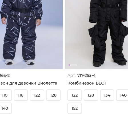
26з-2
Арт.
717-25з-4
зон для девочки Виолетта
Комбинезон ВЕСТ
110
116
122
128
122
128
134
140
140
152