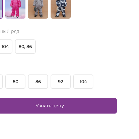
ный ряд
, 104
80, 86
80
86
92
104
Узнать цену