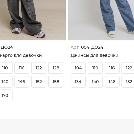
_ДО24
Арт.
004_ДО24
карго для девочки
Джинсы для девочки
110
116
122
128
104
110
116
122
140
146
152
158
134
140
146
152
170