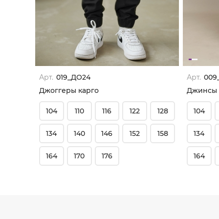
Арт.
019_ДО24
Арт.
009
Джоггеры карго
Джинсы 
104
110
116
122
128
104
134
140
146
152
158
134
164
170
176
164