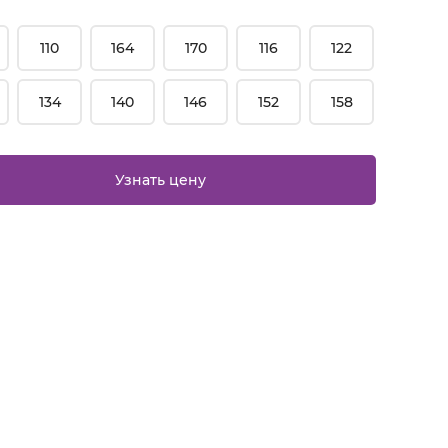
110
164
170
116
122
134
140
146
152
158
Узнать цену