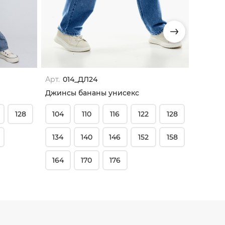
Арт.
014_ДЛ24
Арт.
00
Джинсы бананы унисекс
Джинсы
128
104
110
116
122
128
104
134
140
146
152
158
134
164
170
176