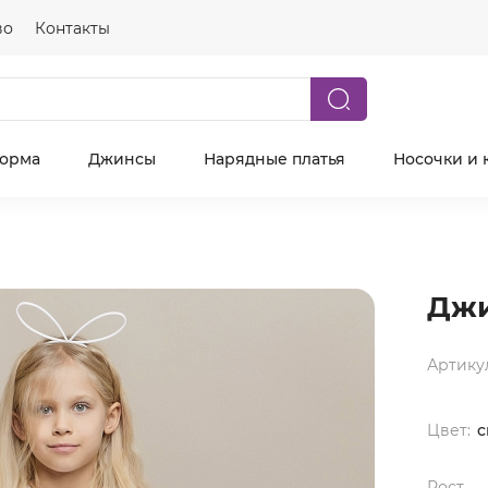
во
Контакты
форма
Джинсы
Нарядные платья
Носочки и 
Джи
Артику
Цвет:
с
Рост