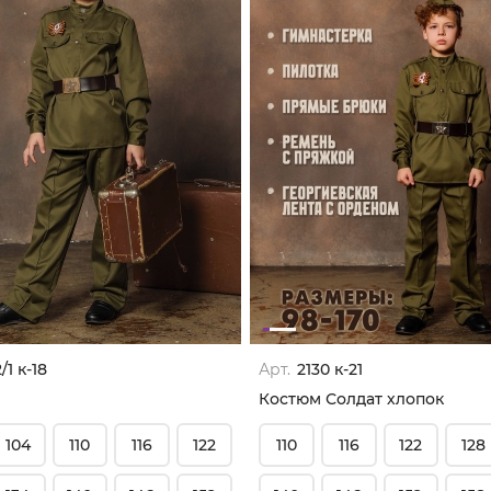
/1 к-18
Арт.
2130 к-21
Костюм Солдат хлопок
104
110
116
122
110
116
122
128