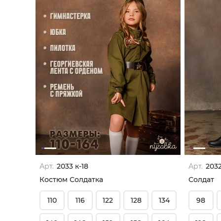
Арт.
2033 к-18
Арт.
2032
Костюм Солдатка
Солдат
110
116
122
128
134
98