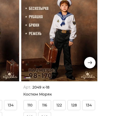
Арт.
2049 к-18
Арт.
213
Костюм Моряк
Костюм
134
110
116
122
128
134
110