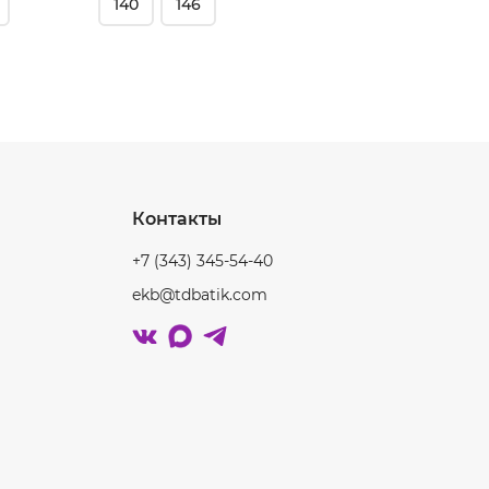
140
146
140
Контакты
+7 (343) 345-54-40
ekb@tdbatik.com